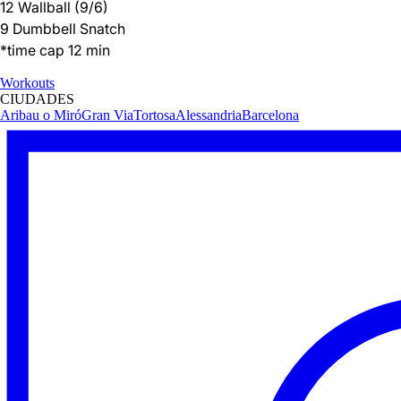
12 Wallball (9/6)
9 Dumbbell Snatch
*time cap 12 min
Workouts
CIUDADES
Aribau o Miró
Gran Via
Tortosa
Alessandria
Barcelona