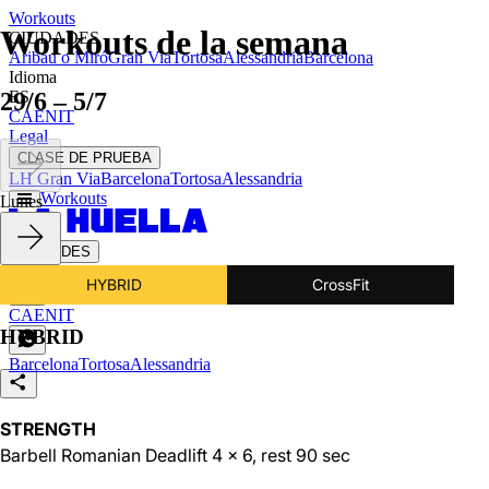
Workouts
Workouts de la semana
CIUDADES
Aribau o Miró
Gran Via
Tortosa
Alessandria
Barcelona
Idioma
29/6 – 5/7
ES
CA
EN
IT
Legal
CLASE DE PRUEBA
LH Gran Via
Barcelona
Tortosa
Alessandria
Workouts
Lunes
CIUDADES
Aribau o Miró
Gran Via
Tortosa
Alessandria
Barcelona
HYBRID
CrossFit
ES
CA
EN
IT
HYBRID
Barcelona
Tortosa
Alessandria
STRENGTH
Barbell Romanian Deadlift 4 x 6, rest 90 sec