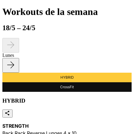
Workouts de la semana
18/5 – 24/5
Lunes
HYBRID
CrossFit
HYBRID
STRENGTH
Back Rack Reverse Lunges 4 x 10