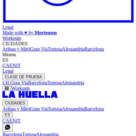
Legal
Made with
♥
by
Mortensen
Workouts
CIUDADES
Aribau y Miró
Gran Via
Tortosa
Alessandria
Barcelona
Idioma
ES
CA
EN
IT
Legal
CLASE DE PRUEBA
LH Gran Via
Barcelona
Tortosa
Alessandria
Workouts
CIUDADES
Aribau y Miró
Gran Via
Tortosa
Alessandria
Barcelona
ES
CA
EN
IT
Barcelona
Tortosa
Alessandria